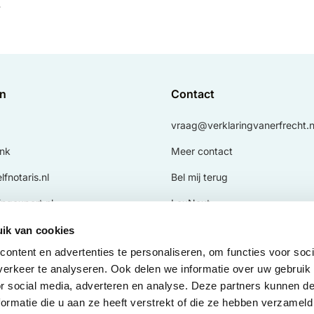
.
en
Contact
vraag@verklaringvanerfrecht.n
nk
Meer contact
fnotaris.nl
Bel mij terug
ingexpert.nl
LexNext
.nl
ik van cookies
ontent en advertenties te personaliseren, om functies voor soci
nl
erkeer te analyseren. Ook delen we informatie over uw gebruik
ngvanexecutele.nl
or social media, adverteren en analyse. Deze partners kunnen 
ormatie die u aan ze heeft verstrekt of die ze hebben verzameld