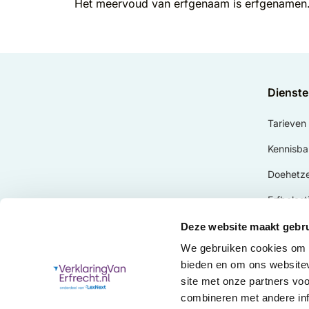
Het meervoud van erfgenaam is erfgenamen
Dienst
Tarieven
Kennisba
Doehetzel
Erfbelast
Royement
Deze website maakt gebru
We gebruiken cookies om c
Vaarwel.
bieden en om ons websitev
Verklari
site met onze partners vo
combineren met andere inf