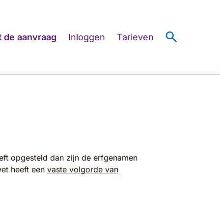
search
t de aanvraag
Inloggen
Tarieven
eeft opgesteld dan zijn de erfgenamen
wet heeft een
vaste volgorde van