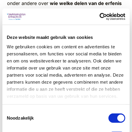
onder andere over
wie welke delen van de erfenis
ontvangen
en wie over de verdeling van de
nalatenschap
mag beschikken
. Het
testament
is
opgesteld door de erflater vóór het overlijden.
Deze website maakt gebruik van cookies
De dingen die in het testament zijn opgenomen
mogen echter niet zomaar worden uitgevoerd door
We gebruiken cookies om content en advertenties te
iemand. Hiervoor is een verklaring van erfrecht
personaliseren, om functies voor social media te bieden
nodig.
en om ons websiteverkeer te analyseren. Ook delen we
informatie over uw gebruik van onze site met onze
Een testament staat ingeschreven in het
Centraal
partners voor social media, adverteren en analyse. Deze
Testamentenregister
. Een verklaring van erfrecht
partners kunnen deze gegevens combineren met andere
niet. De verklaring wordt ingeschreven in
het
informatie die u aan ze heeft verstrekt of die ze hebben
boedelregister van de rechtbank.
verzameld op basis van uw gebruik van hun services.
De
Toestemmingsselectie
Noodzakelijk
verklarin