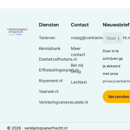
Diensten
Contact
Nieuwsbrief
Tarieven
vraag@verklaringvanerfrecht.n
Kennisbank
Meer
Door in te
contact
schrijven ga
Doehetzelfnotaris.nl
Bel mij
je akkoord
Erfbelastingexpert.nl
terug
met onze
Royement.nl
privacyverklari
LexNext
Vaarwel.nl
Verklaringvanexecutele.nl
© 2026
·
verklaringvanerfrecht.nl