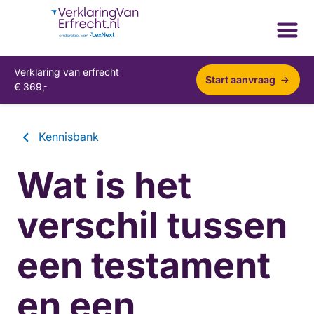
Verklaring van erfrecht
Start aanvraag
€
369,
-
Kennisbank
Wat is het
verschil tussen
een testament
en een