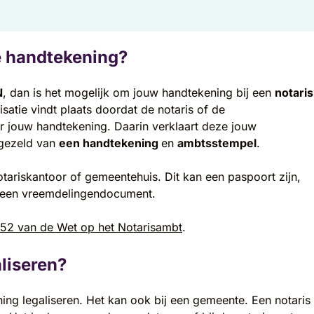
e handtekening?
N
, dan is het mogelijk om jouw handtekening bij een
notaris
lisatie vindt plaats doordat de notaris of de
r jouw handtekening. Daarin verklaart deze jouw
rgezeld van
een handtekening
en
ambtsstempel
.
tariskantoor of gemeentehuis. Dit kan een paspoort zijn,
of een vreemdelingendocument.
l 52 van de Wet op het Notarisambt
.
liseren?
ng legaliseren. Het kan ook bij een gemeente. Een notaris