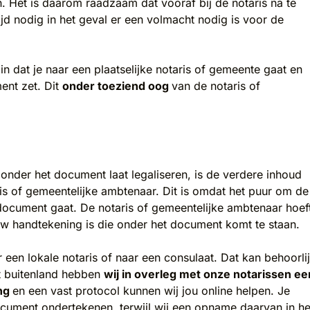
. Het is daarom raadzaam dat vooraf bij de notaris na te
ijd nodig in het geval er een volmacht nodig is voor de
n dat je naar een plaatselijke notaris of gemeente gaat en
nt zet. Dit
onder toeziend oog
van de notaris of
onder het document laat legaliseren, is de verdere inhoud
is of gemeentelijke ambtenaar. Dit is omdat het puur om de
ocument gaat. De notaris of gemeentelijke ambtenaar hoef
ouw handtekening is die onder het document komt te staan.
 een lokale notaris of naar een consulaat. Dat kan behoorli
et buitenland hebben
wij in overleg met onze notarissen ee
ing
en een vast protocol kunnen wij jou online helpen. Je
cument ondertekenen, terwijl wij een opname daarvan in he