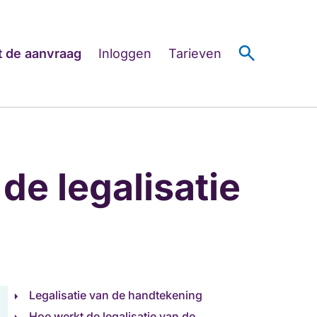
search
t de aanvraag
Inloggen
Tarieven
 de legalisatie
Legalisatie van de handtekening
Hoe werkt de legalisatie van de