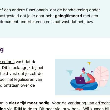
 of een andere functionaris, dat de handtekening onder
astgesteld dat je je daar hebt
gelegitimeerd
met een
 document ondertekenen en staat vast dat het jouw
ng
 notaris
vast dat de
Dit is belangrijk bij het
eid vast dat je zelf
de
Door het
legaliseren
van
d ontstaan over de
ng is
niet altijd meer nodig
. Voor de
verklaring van erfrecht
ine
via
iDIN
te doen. Dit gaat via jouw bank. Wij kunnen bij