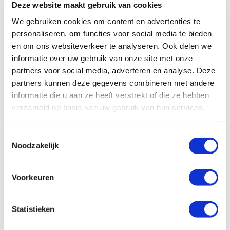
Deze website maakt gebruik van cookies
We gebruiken cookies om content en advertenties te
Start aanvraag
personaliseren, om functies voor social media te bieden
en om ons websiteverkeer te analyseren. Ook delen we
informatie over uw gebruik van onze site met onze
Informeren bij de Basisregistratie
partners voor social media, adverteren en analyse. Deze
partners kunnen deze gegevens combineren met andere
Personen (BRP)
informatie die u aan ze heeft verstrekt of die ze hebben
verzameld op basis van uw gebruik van hun services.
Om na te gaan of de overledene was gehuwd of een
geregistreerd partnerschap was aangegaan en of de
Toestemmingsselectie
overledene kinderen had, kunnen wij veelal direct
Noodzakelijk
online inzage krijgen in de
Basisregistratie
Personen (BRP)
.
Voorkeuren
De
BRP
is echter niet in alle gevallen compleet. In
dat geval moeten we ons tot de
gemeente
wenden
Statistieken
en daar de benodigde informatie opvragen. Dat zal
meer tijd vergen en meer kosten met zich