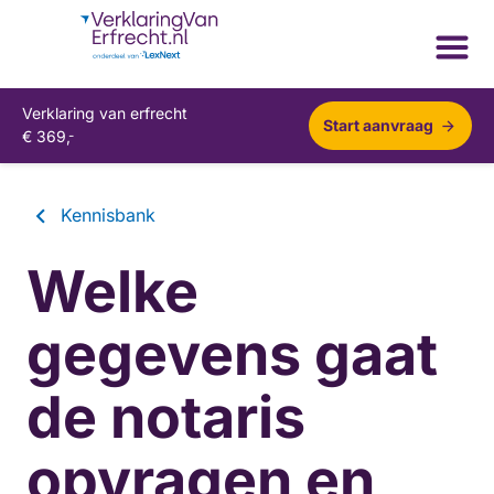
Verklaring van erfrecht
Start aanvraag
€
369,
-
Kennisbank
Welke
gegevens gaat
de notaris
opvragen en