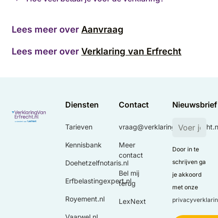
Lees meer over
Aanvraag
Lees meer over
Verklaring van Erfrecht
Diensten
Contact
Nieuwsbrief
Tarieven
vraag@verklaringvanerfrecht.n
Kennisbank
Meer
Door in te
contact
schrijven ga
Doehetzelfnotaris.nl
Bel mij
je akkoord
Erfbelastingexpert.nl
terug
met onze
Royement.nl
privacyverklari
LexNext
Vaarwel.nl