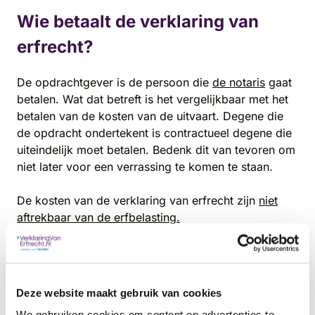
Wie betaalt de verklaring van
erfrecht?
De opdrachtgever is de persoon die
de notaris
gaat
betalen. Wat dat betreft is het vergelijkbaar met het
betalen van de kosten van de uitvaart. Degene die
de opdracht ondertekent is contractueel degene die
uiteindelijk moet betalen. Bedenk dit van tevoren om
niet later voor een verrassing te komen te staan.
De kosten van de verklaring van erfrecht zijn
niet
aftrekbaar van de erfbelasting.
Hoe werkt de betaling?
De aanvrager betaalt de verklaring van erfrecht
Deze website maakt gebruik van cookies
meestal eerst zelf. Zodra de nalatenschap is
We gebruiken cookies om content en advertenties te