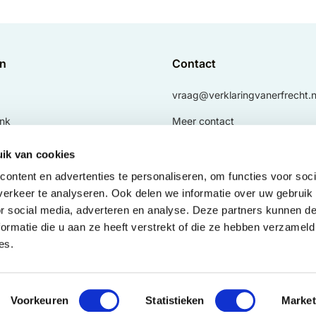
en
Contact
vraag@verklaringvanerfrecht.n
nk
Meer contact
fnotaris.nl
Bel mij terug
ik van cookies
ingexpert.nl
LexNext
ontent en advertenties te personaliseren, om functies voor soci
erkeer te analyseren. Ook delen we informatie over uw gebruik
.nl
or social media, adverteren en analyse. Deze partners kunnen 
nl
ormatie die u aan ze heeft verstrekt of die ze hebben verzameld
es.
ngvanexecutele.nl
Voorkeuren
Statistieken
Market
rden
Privacy & Cookies
Disclaimer en Copyright