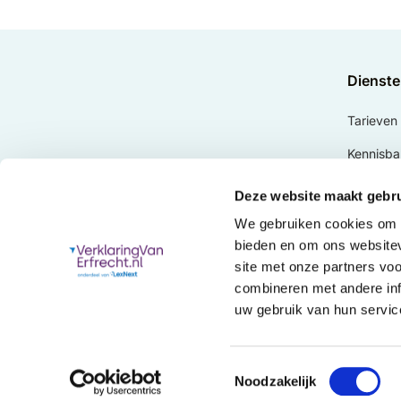
Dienst
Tarieven
Kennisba
Doehetzel
Deze website maakt gebru
Erfbelast
We gebruiken cookies om c
bieden en om ons websitev
Royement
site met onze partners vo
Vaarwel.
combineren met andere inf
uw gebruik van hun servic
Verklari
Toestemmingsselectie
Noodzakelijk
© 2026
·
verklaringvanerfrecht.nl
Gebruiksvoorwaa