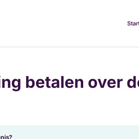
Star
ing betalen over d
enis?