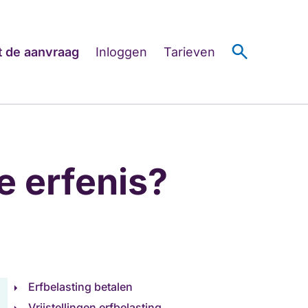
search
t de aanvraag
Inloggen
Tarieven
e erfenis?
Erfbelasting betalen
Vrijstellingen erfbelasting