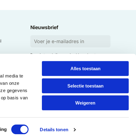
Nieuwsbrief
l
Door in te schrijven ga je akkoord met onze
privacyverklaring
.
Alles toestaan
al media te
 van onze
Selectie toestaan
deze gegevens
 op basis van
Weigeren
ing
Details tonen
Veilige gegevensoverdracht
SSL certificaat