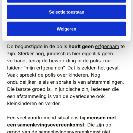
aar
Selectie toestaan
Weigeren
Begunstigde is geen erfgenaam
De begunstigde in de polis
hoeft geen
erfgenaam
te
zijn. Sterker nog, juridisch is hier eigenlijk geen
verband, tenzij de bewoording in de polis zou
luiden: “mijn erfgenamen”. Dat is zelden het geval.
Vaak spreekt de polis over kinderen. Nog
onduidelijker is als er sprake is van afstammelingen.
Die laatste groep is, in juridische zin, iedereen die
een afstammeling is van de overledene ook
kleinkinderen en verder.
Een veel voorkomend situatie is bij
mensen met
een samenlevingsovereenkomst
. Die zijn op
grond van de samenlevingsovereenkomst niet