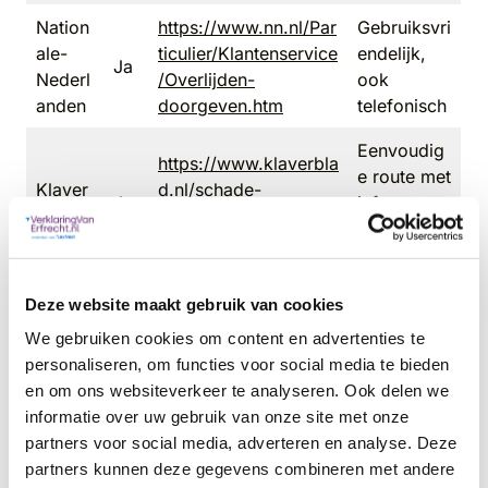
Nation
https://www.nn.nl/Par
Gebruiksvri
ale-
ticulier/Klantenservice
endelijk,
Ja
Nederl
/Overlijden-
ook
anden
doorgeven.htm
telefonisch
Eenvoudig
https://www.klaverbla
e route met
Klaver
d.nl/schade-
Ja
info voor
blad
melden/melden-
erfgename
overlijden.htm
n
Gericht op
Deze website maakt gebruik van cookies
https://www.goudse.
De
adviseurs
nl/algemeen/contact-
We gebruiken cookies om content en advertenties te
Gouds
Ja
en
par/particulier-
personaliseren, om functies voor social media te bieden
e
nabestaand
schade-melden
en om ons websiteverkeer te analyseren. Ook delen we
en
informatie over uw gebruik van onze site met onze
partners voor social media, adverteren en analyse. Deze
Duidelijk
https://www.centraal
partners kunnen deze gegevens combineren met andere
stappenpla
Centra
beheer.nl/verzekering