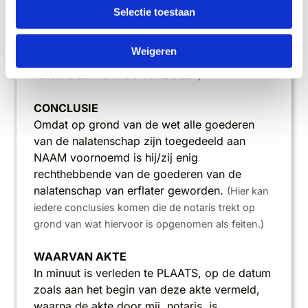
…
(Als er in het testament
een executeur
is
Selectie toestaan
aangewezen volgt dit hier, inclusief de
bevoegdheden van de executeur. Hebben de
Weigeren
erfgenamen een volmacht aangevraagd en
verleend dan komt die hier te staan)
CONCLUSIE
Omdat op grond van de wet alle goederen
van de nalatenschap zijn toegedeeld aan
NAAM voornoemd is hij/zij enig
rechthebbende van de goederen van de
nalatenschap van erflater geworden.
(Hier kan
iedere conclusies komen die de notaris trekt op
grond van wat hiervoor is opgenomen als feiten.)
WAARVAN AKTE
In minuut is verleden te PLAATS, op de datum
zoals aan het begin van deze akte vermeld,
waarna
de akte
door mij, notaris, is