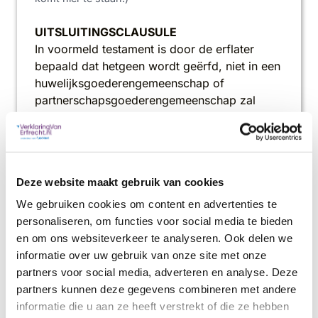
UITSLUITINGSCLAUSULE
In voormeld testament is door de erflater
bepaald dat hetgeen wordt geërfd, niet in een
huwelijksgoederengemeenschap of
partnerschapsgoederengemeenschap zal
vallen.
(Dit is onderzocht door onze juristen. Hier komen
ook andere bijzondere bepalingen uit een
Deze website maakt gebruik van cookies
testament. Bijvoorbeeld
een tweetrapsmaking
.)
We gebruiken cookies om content en advertenties te
ERFGENAMEN
personaliseren, om functies voor social media te bieden
Op grond van dit testament en de wet heeft
en om ons websiteverkeer te analyseren. Ook delen we
erflater tot zijn enige
erfgenamen
informatie over uw gebruik van onze site met onze
achtergelaten, ieder van hen voor *** deel
partners voor social media, adverteren en analyse. Deze
in
(Hier berekenen wij de eventuele breukdelen)
partners kunnen deze gegevens combineren met andere
zijn nalatenschap, te weten
(Hier staan dus
informatie die u aan ze heeft verstrekt of die ze hebben