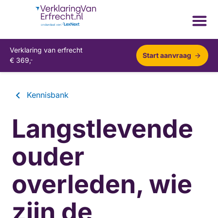
Verklaring van erfrecht
Start aanvraag
€
369,
-
Kennisbank
Langstlevende
ouder
overleden, wie
zijn de