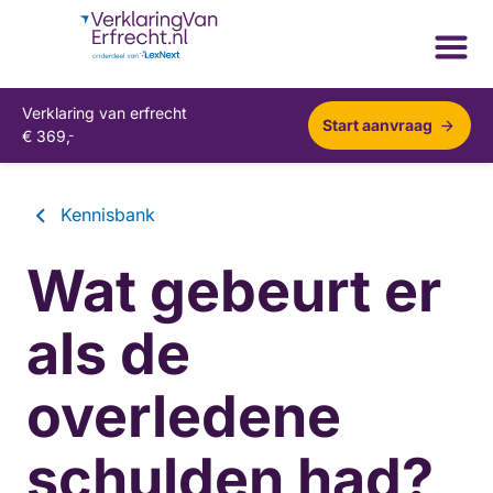
Verklaring van erfrecht
Start aanvraag
€
369,
-
Kennisbank
Wat gebeurt er
als de
overledene
schulden had?