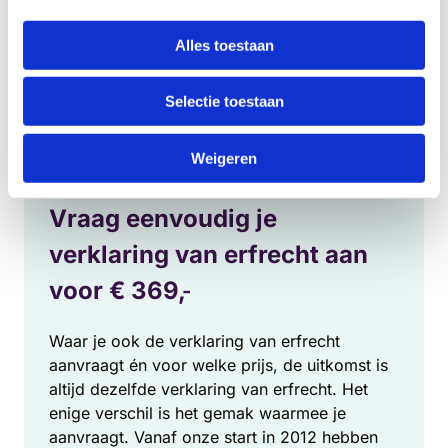
Om erachter te komen of de overledene (grote)
schulden had, kun je een uittreksel van het
Bureau
Alles toestaan
Krediet Registratie (BKR)
opvragen bij de bank van
de overledene. De bank zal je vragen om
een
Selectie toestaan
verklaring van erfrecht
, alvorens je inzicht in deze
gegevens te bieden.
Weigeren
Vraag eenvoudig je
verklaring van erfrecht aan
voor €
369,
-
Waar je ook de verklaring van erfrecht
aanvraagt én voor welke prijs, de uitkomst is
altijd dezelfde verklaring van erfrecht. Het
enige verschil is het gemak waarmee je
aanvraagt. Vanaf onze start in 2012 hebben