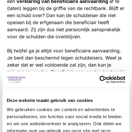
een
verklaring van beneficiaire aanvaarding
af te
(laten) leggen bij de griffie van de rechtbank. Blijft er
een schuld over? Dan kan de schuldeiser die niet
opeisen bij de erfgenaam die beneficiair heeft
aanvaard. Zij zijn dus niet persoonlijk aansprakelijk
voor de schulden die overblijven.
Bij twijfel ga je altijd voor beneficiaire aanvaarding.
Je bent dan beschermd tegen schuldeisers. Weet je
zeker dat er wel voldoende zal zijn, dan kun je
zuiver aanvaarden. Beneficiair aanvaarden kost geld
(griffierecht) en vergt meer werk in de vorm van een
boedelbeschrijving.
Deze website maakt gebruik van cookies
Schuld bij verwerping van de
We gebruiken cookies om content en advertenties te
nalatenschap
personaliseren, om functies voor social media te bieden
en om ons websiteverkeer te analyseren. Ook delen we
Als je de
nalatenschap hebt verworpen
ben je
niet
informatie over uw gebruik van onze site met onze