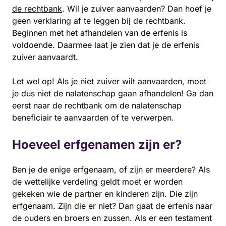
de rechtbank
. Wil je zuiver aanvaarden? Dan hoef je
geen verklaring af te leggen bij de rechtbank.
Beginnen met het afhandelen van de erfenis is
voldoende. Daarmee laat je zien dat je de erfenis
zuiver aanvaardt.
Let wel op! Als je niet zuiver wilt aanvaarden, moet
je dus niet de nalatenschap gaan afhandelen! Ga dan
eerst naar de rechtbank om de nalatenschap
beneficiair te aanvaarden of te verwerpen.
Hoeveel erfgenamen zijn er?
Ben je de enige erfgenaam, of zijn er meerdere? Als
de wettelijke verdeling geldt moet er worden
gekeken wie de partner en kinderen zijn. Die zijn
erfgenaam. Zijn die er niet? Dan gaat de erfenis naar
de ouders en broers en zussen. Als er een testament