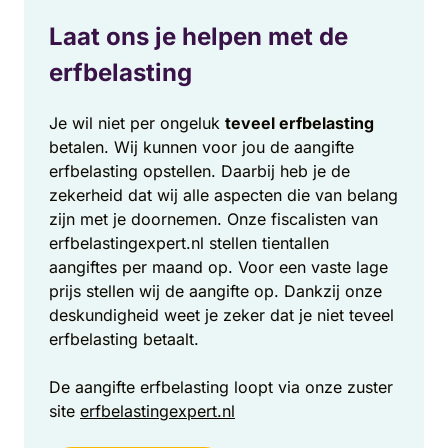
Laat ons je helpen met de
erfbelasting
Je wil niet per ongeluk
teveel erfbelasting
betalen. Wij kunnen voor jou de aangifte
erfbelasting opstellen. Daarbij heb je de
zekerheid dat wij alle aspecten die van belang
zijn met je doornemen. Onze fiscalisten van
erfbelastingexpert.nl stellen tientallen
aangiftes per maand op. Voor een vaste lage
prijs stellen wij de aangifte op. Dankzij onze
deskundigheid weet je zeker dat je niet teveel
erfbelasting betaalt.
De aangifte erfbelasting loopt via onze zuster
site
erfbelastingexpert.nl