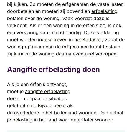
bij kijken. Zo moeten de erfgenamen de vaste lasten
doorbetalen en moeten zij bovendien
erfbelasting
betalen over de woning, vaak voordat deze is
verkocht. Als er een woning in de erfenis zit, is ook
een verklaring van erfrecht nodig. Deze verklaring
moet worden
ingeschreven in het Kadaster
, zodat de
woning op naam van de erfgenamen komt te staan.
Zij kunnen de woning daarna eventueel verkopen.
Aangifte erfbelasting doen
Als je een erfenis ontvangt,
moet je
aangifte erfbelasting
doen. In bepaalde situaties
geldt dit niet. Bijvoorbeeld als
de overledene in het buitenland woonde. Dan betaal
je belasting in het land waar de erflater woonde.